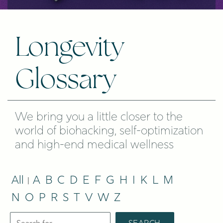
Longevity
Glossary
We bring you a little closer to the
world of biohacking, self-optimization
and high-end medical wellness
All
A
B
C
D
E
F
G
H
I
K
L
M
|
N
O
P
R
S
T
V
W
Z