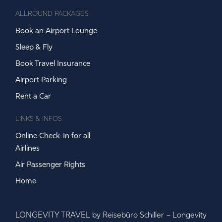
Intermittent fasting & detox programs,
ALLROUND PACKAGES
Liver and intestinal health,
Nutrient-rich diet & reset cures,
Book an Airport Lounge
Thermal & thalasso therapy
Sleep & Fly
Book Travel Insurance
➝ LEARN MORE
Airport Parking
Rent a Car
LINKS & INFOS
Online Check-In for all
Airlines
Air Passenger Rights
Home
LONGEVITY TRAVEL by Reisebüro Schiller – Longevity