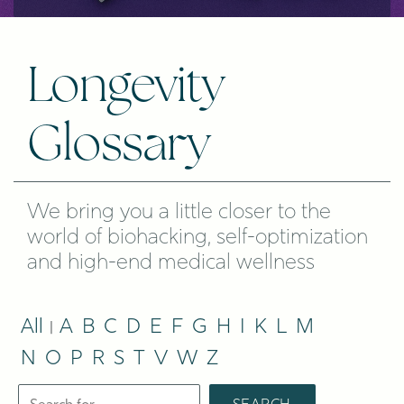
Longevity
Glossary
We bring you a little closer to the
world of biohacking, self-optimization
and high-end medical wellness
All
A
B
C
D
E
F
G
H
I
K
L
M
|
N
O
P
R
S
T
V
W
Z