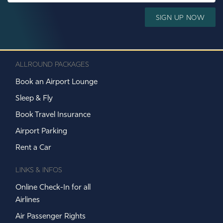
Detox &
SIGN UP NOW
Regeneration
ALLROUND PACKAGES
Gentle detoxification and sustainable revitalization:
Book an Airport Lounge
Intermittent fasting & detox programs,
Liver and intestinal health,
Sleep & Fly
Nutrient-rich diet & reset cures,
Thermal & thalasso therapy
Book Travel Insurance
Airport Parking
➝ LEARN MORE
Rent a Car
LINKS & INFOS
Online Check-In for all
Airlines
Air Passenger Rights