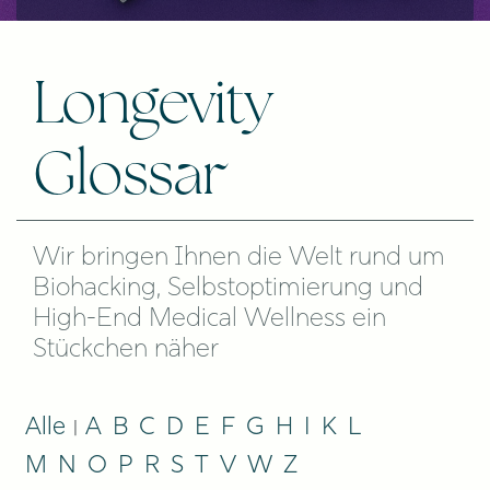
Longevity
Glossar
Wir bringen Ihnen die Welt rund um
Biohacking, Selbstoptimierung und
High-End Medical Wellness ein
Stückchen näher
Alle
A
B
C
D
E
F
G
H
I
K
L
|
M
N
O
P
R
S
T
V
W
Z