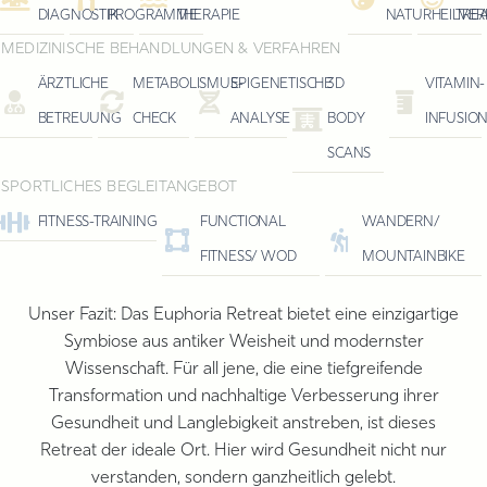
DIAGNOSTIK
PROGRAMME
THERAPIE
NATURHEILVE
TRE
MEDIZINISCHE BEHANDLUNGEN & VERFAHREN
ÄRZTLICHE
METABOLISMUS-
EPIGENETISCHE
3D
VITAMIN-
BETREUUNG
CHECK
ANALYSE
BODY
INFUSIO
SCANS
SPORTLICHES BEGLEITANGEBOT
FITNESS-TRAINING
FUNCTIONAL
WANDERN/
FITNESS/ WOD
MOUNTAINBIKE
Unser Fazit: Das Euphoria Retreat bietet eine einzigartige
Symbiose aus antiker Weisheit und modernster
Wissenschaft.
Für all jene, die eine tiefgreifende
Transformation und nachhaltige Verbesserung ihrer
Gesundheit und Langlebigkeit anstreben, ist dieses
Retreat der ideale Ort.
Hier wird Gesundheit nicht nur
verstanden, sondern ganzheitlich gelebt.