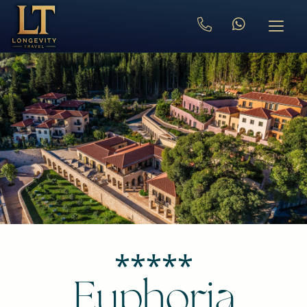
⁎⁎⁎⁎⁎
Euphoria