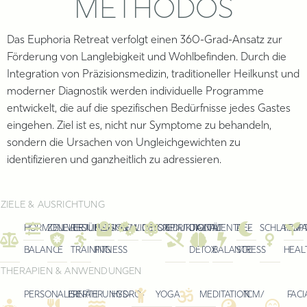
METHODOS
Das Euphoria Retreat verfolgt einen 360-Grad-Ansatz zur
Förderung von Langlebigkeit und Wohlbefinden.
Durch die
Integration von Präzisionsmedizin, traditioneller Heilkunst und
moderner Diagnostik werden individuelle Programme
entwickelt, die auf die spezifischen Bedürfnisse jedes Gastes
eingehen.
Ziel ist es, nicht nur Symptome zu behandeln,
sondern die Ursachen von Ungleichgewichten zu
identifizieren und ganzheitlich zu adressieren.
ZIELE & AUSRICHTUNG
HORMONELLE
ZELLVERJÜNGUNG
RESILIENZ-
PERSONAL
GEWICHTSREDUKTION
DETOX
SPIRITUALITÄT
DIGITAL
MENTALE
DE-
SCHLAFOP
FEMA
BALANCE
TRAINING
FITNESS
DETOX
BALANCE
STRESS
HEAL
THERAPIEN & ANWENDUNGEN
PERSONALISIERTE
ERNÄHRUNGS-
HYDRO-
YOGA
MEDITATION
TCM/
FACI