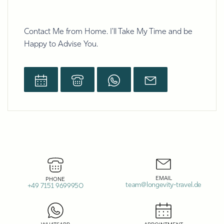
Contact Me from Home. I'll Take My Time and be
Happy to Advise You.
EMAIL
PHONE
team@longevity-travel.de
+49 7151 9699950